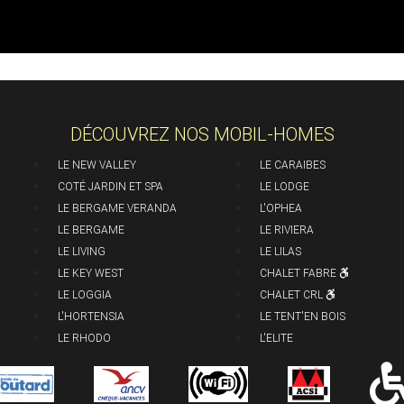
DÉCOUVREZ NOS MOBIL-HOMES
-
-
LE NEW VALLEY
LE CARAIBES
-
-
COTÉ JARDIN ET SPA
LE LODGE
-
-
LE BERGAME VERANDA
L'OPHEA
-
-
LE BERGAME
LE RIVIERA
-
-
LE LIVING
LE LILAS
-
-
LE KEY WEST
CHALET FABRE
-
-
LE LOGGIA
CHALET CRL
-
-
L'HORTENSIA
LE TENT'EN BOIS
-
-
LE RHODO
L'ELITE