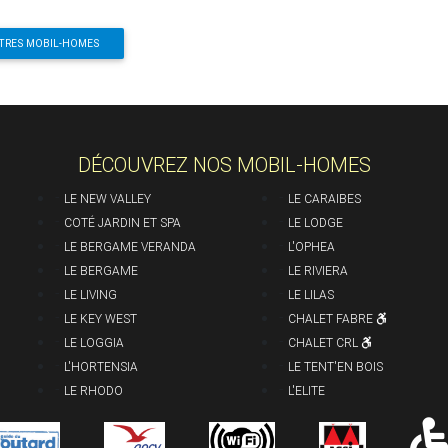
DÉCOUVREZ NOS MOBIL-HOMES
-
-
LE NEW VALLEY
LE CARAIBES
-
-
COTÉ JARDIN ET SPA
LE LODGE
-
-
LE BERGAME VERANDA
L'OPHEA
-
-
LE BERGAME
LE RIVIERA
-
-
LE LIVING
LE LILAS
-
-
LE KEY WEST
CHALET FABRE
-
-
LE LOGGIA
CHALET CRL
-
-
L'HORTENSIA
LE TENT'EN BOIS
-
-
LE RHODO
L'ELITE