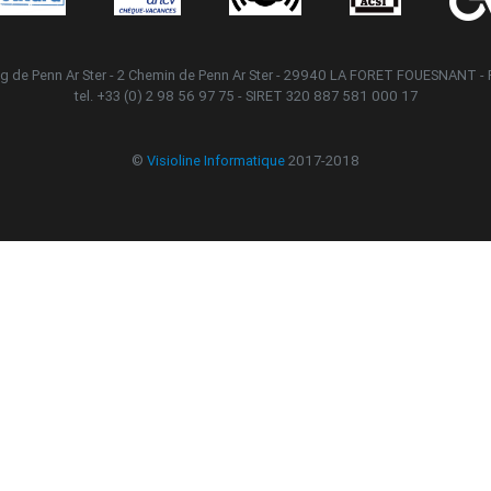
 de Penn Ar Ster - 2 Chemin de Penn Ar Ster - 29940 LA FORET FOUESNANT 
tel. +33 (0) 2 98 56 97 75 - SIRET 320 887 581 000 17
©
Visioline Informatique
2017-2018