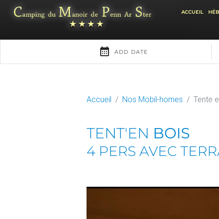
ACCUEIL
HÉ
Accueil
Nos Mobil-homes
Tente e
TENT'EN
BOIS
4 PERS AVEC TER